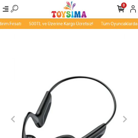
0
im Fırsatı
500TL ve Üzerine Kargo Ücretsiz!
Tüm Oyuncaklarda İn