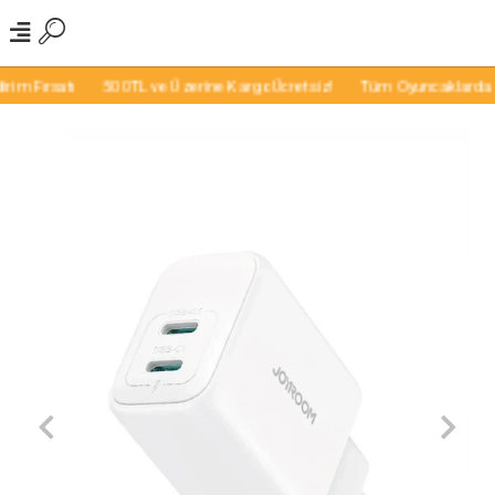
m Fırsatı
500TL ve Üzerine Kargo Ücretsiz!
Tüm Oyuncaklarda İndi