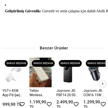
Geliştirilmiş Güvenlik:
Güvenli ve serin çalışma için dahili Akıllı
Benzer Ürünler
KARGO BEDAVA
KARGO BEDAVA
KARGO BEDAVA
KARGO BEDAVA
YGT+ 45W
Teltec
Joyroom JR-
Joyroom JR-
App Pd Şarj
Wireless
PBF14 20.000
CCN16 15W 2
Adaptör
5000Mah Slim
Mah Çoklu 2x
Çıkışlı Usb ve
1.199,90
2.499,90
1.299,90
Powerbank
USB-A 1x
Type-c Mini
999,90 TL
TL
TL
TL
USB-C Power
Araç Şarj