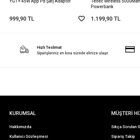
YGT+ 45W App Pd Şarj Adaptör
Teltec Wireless 5000Mah
Powerbank
999,90 TL
1.199,90 TL
Hızlı Teslimat
Siparişleriniz en kısa sürede elinize ulaşır.
KURUMSAL
MÜŞTERİ H
Hakkımızda
Sıkça Sorulan S
Kullanıcı Sözleşmesi
Sipariş Takip