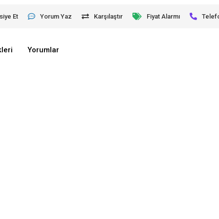
siye Et
Yorum Yaz
Karşılaştır
Fiyat Alarmı
Telef
leri
Yorumlar