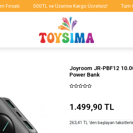
atı
500TL ve Üzerine Kargo Ücretsiz!
Tüm Oyunca
Joyroom JR-PBF12 10.00
Power Bank
1.499,90 TL
263,41 TL 'den başlayan taksitlerl