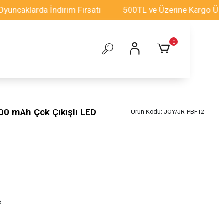
klarda İndirim Fırsatı
500TL ve Üzerine Kargo Ücretsi
0
0 mAh Çok Çıkışlı LED
Ürün Kodu:
JOY/JR-PBF12
e