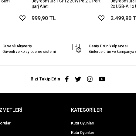
 Slim
Joyroom JR-TCF12 20W Pd 2 C Port
Joyroom JR-
Şarj Aleti
2x USB-A 1x
999,90 TL
2.499,90 
Güvenli Alışveriş
Geniş Ürün Yelpazesi
Güvenli ve kolay ödeme sistemi
Binlerce ürün ve kampanya
Bizi Takip Edin
İZMETLERİ
KATEGORİLER
orular
Kutu Oyunları
Kutu Oyunları