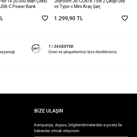
PBF14 20.000 Mah Çoklu
Joyroom JR-CCN16 15W 2 Çıkışlı Usb
 USB-C Power Bank
ve Type-c Mini Araç Şarj
TL
1.299,90 TL
7 / 24 DESTEK
 seçeneği
Öneri ve şikayetlerinizi bize iletebilirsiniz.
BİZE ULAŞIN
Kampanya, duyuru, bilgilendirmelerden e-posta ile
haberdar olmak istiyorum.