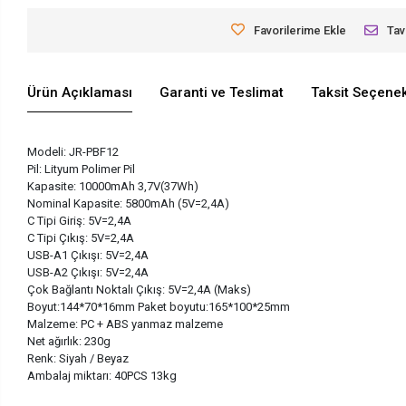
Favorilerime Ekle
Tav
Ürün Açıklaması
Garanti ve Teslimat
Taksit Seçenek
Modeli: JR-PBF12
Pil: Lityum Polimer Pil
Kapasite: 10000mAh 3,7V(37Wh)
Nominal Kapasite: 5800mAh (5V=2,4A)
C Tipi Giriş: 5V=2,4A
C Tipi Çıkış: 5V=2,4A
USB-A1 Çıkışı: 5V=2,4A
USB-A2 Çıkışı: 5V=2,4A
Çok Bağlantı Noktalı Çıkış: 5V=2,4A (Maks)
Boyut:144*70*16mm Paket boyutu:165*100*25mm
Malzeme: PC + ABS yanmaz malzeme
Net ağırlık: 230g
Renk: Siyah / Beyaz
Ambalaj miktarı: 40PCS 13kg