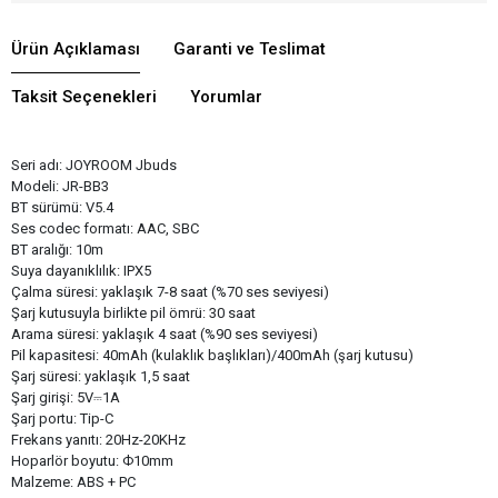
Ürün Açıklaması
Garanti ve Teslimat
Taksit Seçenekleri
Yorumlar
Seri adı: JOYROOM Jbuds
Modeli: JR-BB3
BT sürümü: V5.4
Ses codec formatı: AAC, SBC
BT aralığı: 10m
Suya dayanıklılık: IPX5
Çalma süresi: yaklaşık 7-8 saat (%70 ses seviyesi)
Şarj kutusuyla birlikte pil ömrü: 30 saat
Arama süresi: yaklaşık 4 saat (%90 ses seviyesi)
Pil kapasitesi: 40mAh (kulaklık başlıkları)/400mAh (şarj kutusu)
Şarj süresi: yaklaşık 1,5 saat
Şarj girişi: 5V⎓1A
Şarj portu: Tip-C
Frekans yanıtı: 20Hz-20KHz
Hoparlör boyutu: Ф10mm
Malzeme: ABS + PC