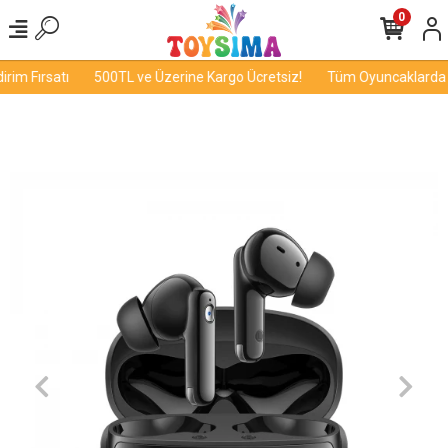
0
im Fırsatı
500TL ve Üzerine Kargo Ücretsiz!
Tüm Oyuncaklarda İn