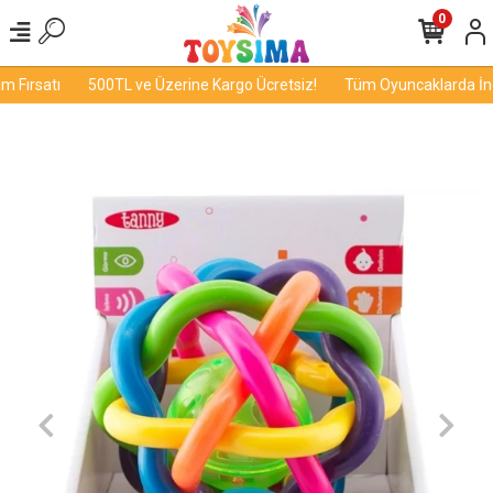
0
 Fırsatı
500TL ve Üzerine Kargo Ücretsiz!
Tüm Oyuncaklarda İndir