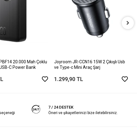
J
D
1
PBF14 20.000 Mah Çoklu
Joyroom JR-CCN16 15W 2 Çıkışlı Usb
 USB-C Power Bank
ve Type-c Mini Araç Şarj
TL
1.299,90 TL
7 / 24 DESTEK
 seçeneği
Öneri ve şikayetlerinizi bize iletebilirsiniz.