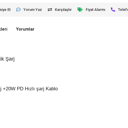
siye Et
Yorum Yaz
Karşılaştır
Fiyat Alarmı
Telef
leri
Yorumlar
k Şarj
rj +20W PD Hızlı şarj Kablo