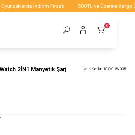
klarda İndirim Fırsatı
500TL ve Üzerine Kargo Ücrets
0
Watch 2İN1 Manyetik Şarj
Ürün Kodu:
JOY/S-İW005
e