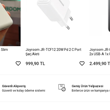
 Slim
Joyroom JR-TCF12 20W Pd 2 C Port
Joyroom JR-
Şarj Aleti
2x USB-A 1x
999,90 TL
2.499,90 
Güvenli Alışveriş
Geniş Ürün Yelpazesi
Güvenli ve kolay ödeme sistemi
Binlerce ürün ve kampanya