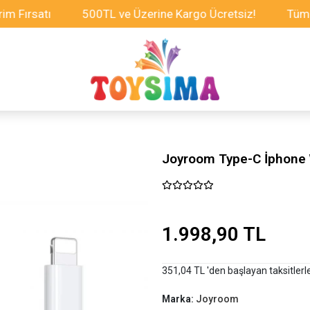
satı
500TL ve Üzerine Kargo Ücretsiz!
Tüm Oyunca
Joyroom Type-C İphone 
1.998,90 TL
351,04 TL 'den başlayan taksitlerl
Marka:
Joyroom