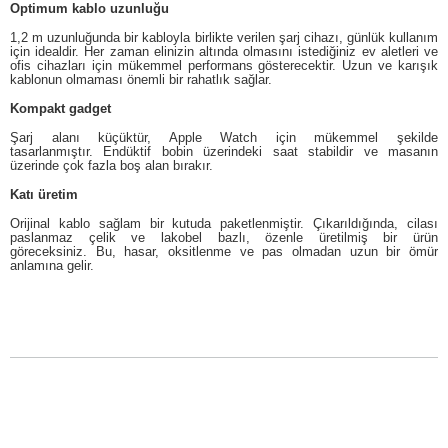
Optimum kablo uzunluğu
1,2 m uzunluğunda bir kabloyla birlikte verilen şarj cihazı, günlük kullanım
için idealdir.
Her zaman elinizin altında olmasını istediğiniz ev aletleri ve
ofis cihazları için mükemmel performans gösterecektir.
Uzun ve karışık
kablonun olmaması önemli bir rahatlık sağlar.
Kompakt gadget
Şarj alanı küçüktür, Apple Watch için mükemmel şekilde
tasarlanmıştır.
Endüktif bobin üzerindeki saat stabildir ve masanın
üzerinde çok fazla boş alan bırakır.
Katı üretim
Orijinal kablo sağlam bir kutuda paketlenmiştir.
Çıkarıldığında, cilası
paslanmaz çelik ve lakobel bazlı, özenle üretilmiş bir ürün
göreceksiniz.
Bu, hasar, oksitlenme ve pas olmadan uzun bir ömür
anlamına gelir.