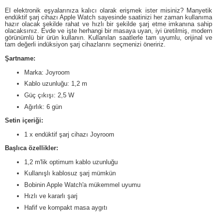
El elektronik eşyalarınıza kalıcı olarak erişmek ister misiniz?
Manyetik
endüktif şarj cihazı Apple Watch sayesinde saatinizi her zaman kullanıma
hazır olacak şekilde rahat ve hızlı bir şekilde şarj etme imkanına sahip
olacaksınız.
Evde ve işte herhangi bir masaya uyan, iyi üretilmiş, modern
görünümlü bir ürün kullanın.
Kullanılan saatlerle tam uyumlu, orijinal ve
tam değerli indüksiyon şarj cihazlarını seçmenizi öneririz.
Şartname:
Marka: Joyroom
Kablo uzunluğu: 1,2 m
Güç çıkışı: 2,5 W
Ağırlık: 6 gün
Setin içeriği:
1 x endüktif şarj cihazı Joyroom
Başlıca özellikler:
1,2 m'lik optimum kablo uzunluğu
Kullanışlı kablosuz şarj mümkün
Bobinin Apple Watch'a mükemmel uyumu
Hızlı ve kararlı şarj
Hafif ve kompakt masa aygıtı