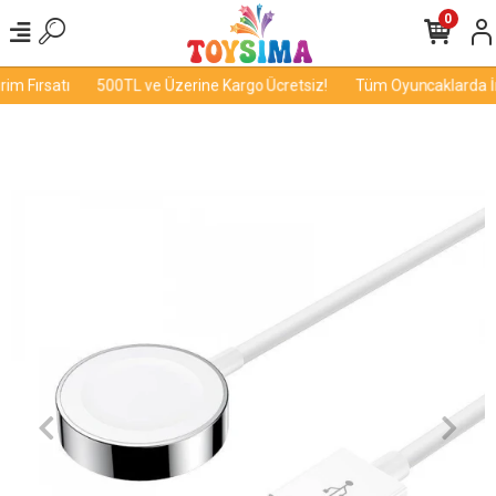
0
m Fırsatı
500TL ve Üzerine Kargo Ücretsiz!
Tüm Oyuncaklarda İndi